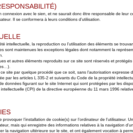
RESPONSABILITÉ)
n connexion avec le sien, et ne saurait donc être responsable de leur con
ateur. Il se conformera à leurs conditions d’utilisation.
UELLE
té intellectuelle, la reproduction ou l’utilisation des éléments se trouvan
ules sont maintenues les exceptions légales dont notamment la représent
n.
ues et autres éléments reproduits sur ce site sont réservés et protégés pa
ues…).
 ce site par quelque procédé que ce soit, sans l’autorisation expresse de 
e par les articles L 335-2 et suivants du Code de la propriété intellectu
données figurant sur le site Internet qui sont protégées par les disposi
 intellectuelle (CPI) de la directive européenne du 11 mars 1996 relativ
IES
provoquer l’installation de cookie(s) sur l’ordinateur de l’utilisateur. Un 
isateur, mais qui enregistre des informations relatives à la navigation d’u
ter la navigation ultérieure sur le site, et ont également vocation à pe