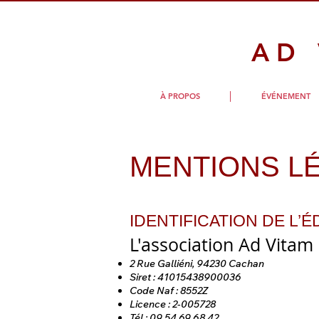
AD
À PROPOS
ÉVÉNEMENT
​​MENTIONS 
IDENTIFICATION DE L’É
L'association Ad Vitam
2 Rue Galliéni, 94230 Cachan
Siret : 41015438900036
Code Naf : 8552Z
Licence : 2-005728
Tél : 09 54 69 68 42